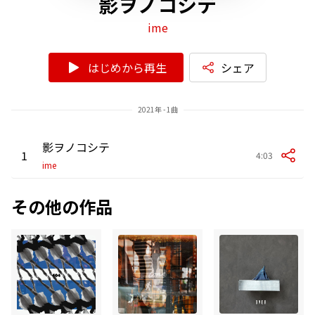
影ヲノコシテ
ime
はじめから再生
シェア
2021年 - 1曲
影ヲノコシテ
1
4:03
ime
その他の作品