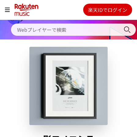
料金プラン
楽天IDでログイン
Webプレイヤー
使い方
ご契約内容の確認・変更
ヘルプ
初回30日間無料お試し