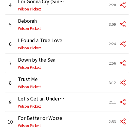
I'm Gonna Cry (Single Version)
4
2:20
Wilson Pickett
Deborah
5
3:09
Wilson Pickett
I Found a True Love
6
2:24
Wilson Pickett
Down by the Sea
7
2:56
Wilson Pickett
Trust Me
8
3:12
Wilson Pickett
Let's Get an Understanding
9
2:11
Wilson Pickett
For Better or Worse
10
2:53
Wilson Pickett