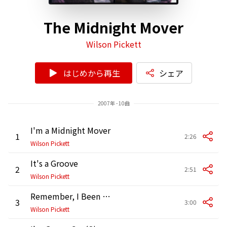
The Midnight Mover
Wilson Pickett
はじめから再生
シェア
2007年 - 10曲
I'm a Midnight Mover
1
2:26
Wilson Pickett
It's a Groove
2
2:51
Wilson Pickett
Remember, I Been Good to You
3
3:00
Wilson Pickett