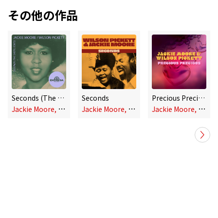
その他の作品
Seconds (The Satril Edits)
Seconds
Precious Precious (Single)
J
ackie Moore, Wilson Pickett
J
ackie Moore, Wilson Pickett
J
ackie Moore, Wilson Pickett