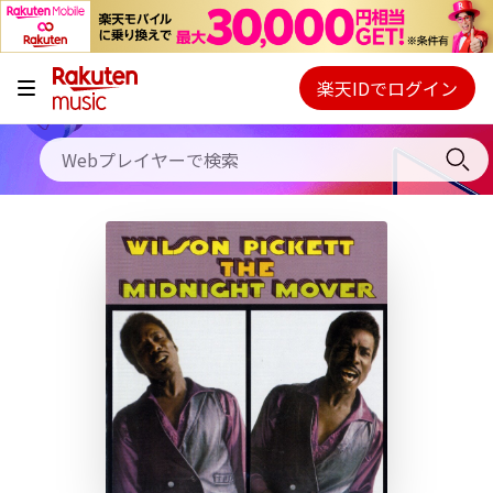
キャンペーン
料金プラン
楽天IDでログイン
Webプレイヤー
使い方
ご契約内容の確認・変更
ヘルプ
初回30日間無料お試し