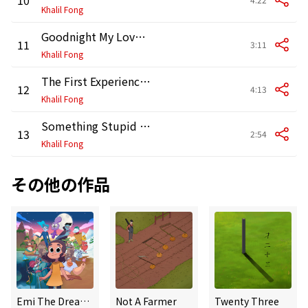
Khalil Fong
Goodnight My Love [Live 08]
11
3:11
Khalil Fong
The First Experience of Love (feat. Endy Chow) [Live 2008]
12
4:13
Khalil Fong
Something Stupid (feat. Fiona Sit) [Live 2008]
13
2:54
Khalil Fong
その他の作品
Emi The Dreamer Catcher Graphic Novels 1-6 Mini Album
Not A Farmer
Twenty Three