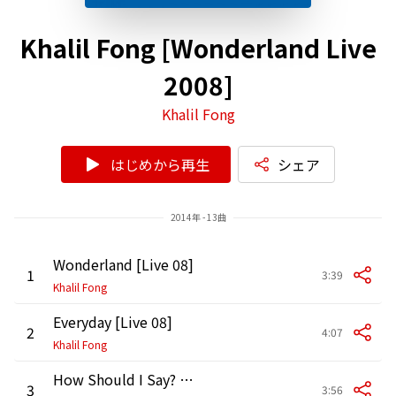
Khalil Fong [Wonderland Live
2008]
Khalil Fong
はじめから再生
シェア
2014年 - 13曲
Wonderland [Live 08]
1
3:39
Khalil Fong
Everyday [Live 08]
2
4:07
Khalil Fong
How Should I Say? [Live 08]
3
3:56