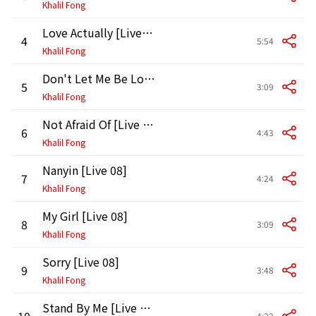
Khalil Fong
Love Actually [Live 08]
4
5:54
Khalil Fong
Don't Let Me Be Lonely Tonight [Live 08]
5
3:09
Khalil Fong
Not Afraid Of [Live 08]
6
4:43
Khalil Fong
Nanyin [Live 08]
7
4:24
Khalil Fong
My Girl [Live 08]
8
3:09
Khalil Fong
Sorry [Live 08]
9
3:48
Khalil Fong
Stand By Me [Live 08]
10
4:22