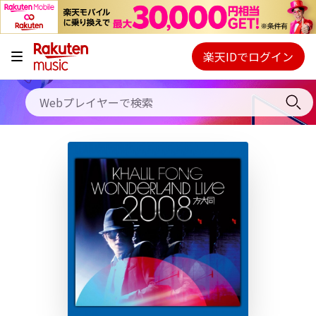
キャンペーン
料金プラン
楽天IDでログイン
Webプレイヤー
使い方
ご契約内容の確認・変更
ヘルプ
初回30日間無料お試し