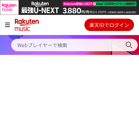
キャンペーン
料金プラン
楽天IDでログイン
Webプレイヤー
使い方
ご契約内容の確認・変更
ヘルプ
初回30日間無料お試し