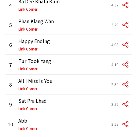
Ka Dee Khata Kum
4
4:37
Link Corner
Phan Klang Wan
5
3:29
Link Corner
Happy Ending
6
4:08
Link Corner
Tur Took Yang
7
4:10
Link Corner
All I Miss Is You
8
2:34
Link Corner
Sat Pra Lhad
9
3:52
Link Corner
Abb
10
3:53
Link Corner