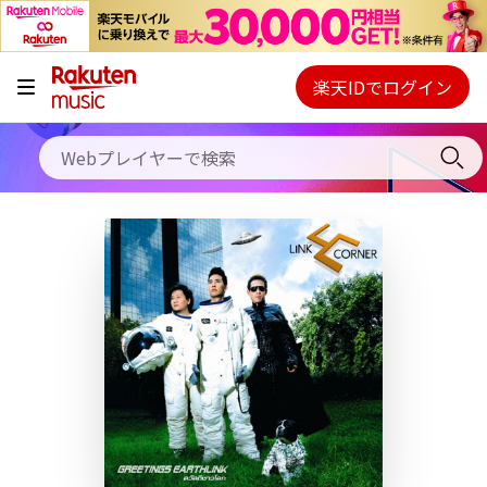
キャンペーン
料金プラン
楽天IDでログイン
Webプレイヤー
使い方
ご契約内容の確認・変更
ヘルプ
初回30日間無料お試し