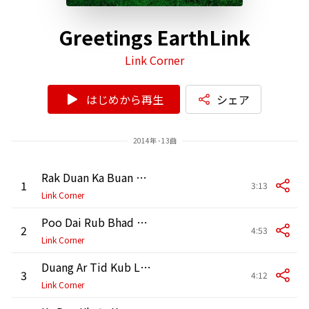
Greetings EarthLink
Link Corner
はじめから再生
シェア
2014年 - 13曲
Rak Duan Ka Buan Sud Tay
1
3:13
Link Corner
Poo Dai Rub Bhad Jheb
2
4:53
Link Corner
Duang Ar Tid Kub Lok
3
4:12
Link Corner