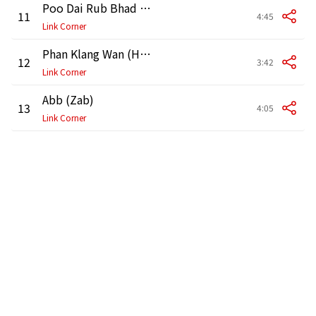
Poo Dai Rub Bhad Jheb
11
4:45
Link Corner
Phan Klang Wan (Holiday Version)
12
3:42
Link Corner
Abb (Zab)
13
4:05
Link Corner