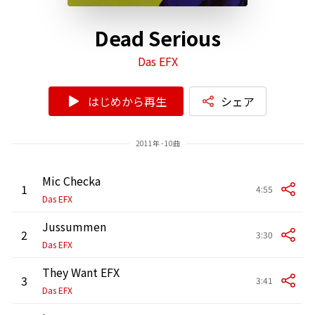
Dead Serious
Das EFX
はじめから再生
シェア
2011年 - 10曲
Mic Checka
1
4:55
Das EFX
Jussummen
2
3:30
Das EFX
They Want EFX
3
3:41
Das EFX