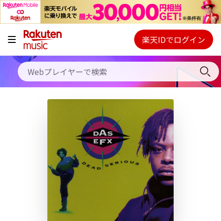
キャンペーン
料金プラン
楽天IDでログイン
Webプレイヤー
使い方
ご契約内容の確認・変更
ヘルプ
初回30日間無料お試し