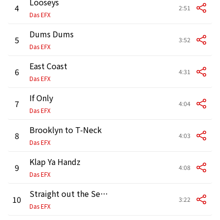
Looseys
4
2:51
Das EFX
Dums Dums
5
3:52
Das EFX
East Coast
6
4:31
Das EFX
If Only
7
4:04
Das EFX
Brooklyn to T-Neck
8
4:03
Das EFX
Klap Ya Handz
9
4:08
Das EFX
Straight out the Sewer
10
3:22
Das EFX