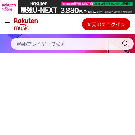
キャンペーン
料金プラン
楽天IDでログイン
Webプレイヤー
使い方
ご契約内容の確認・変更
ヘルプ
初回30日間無料お試し