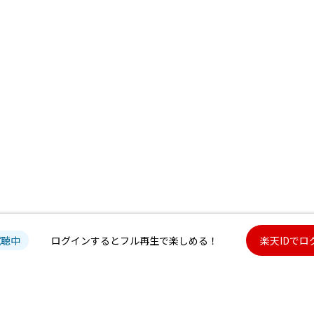
試聴中
ログインするとフル再生で楽しめる！
楽天IDでロ