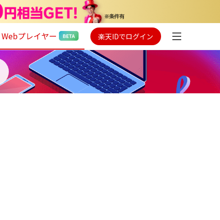
Webプレイヤー
楽天IDでログイン