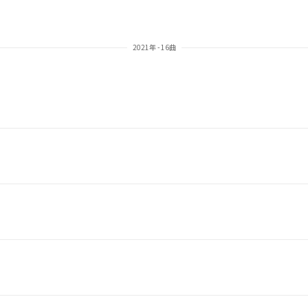
2021年 - 16曲