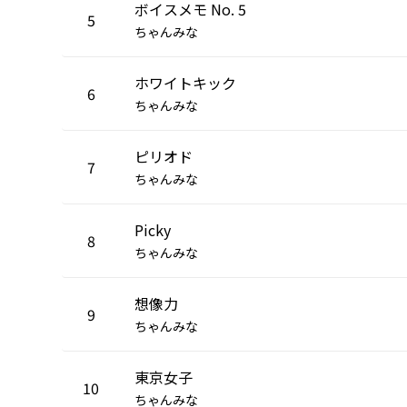
ボイスメモ No. 5
5
ちゃんみな
ホワイトキック
6
ちゃんみな
ピリオド
7
ちゃんみな
Picky
8
ちゃんみな
想像力
9
ちゃんみな
東京女子
10
ちゃんみな