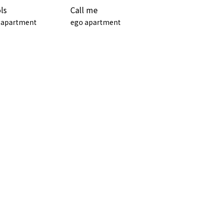
ls
Call me
 apartment
ego apartment