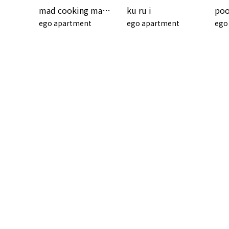
mad cooking machine
ku ru i
poo
ego apartment
ego apartment
ego