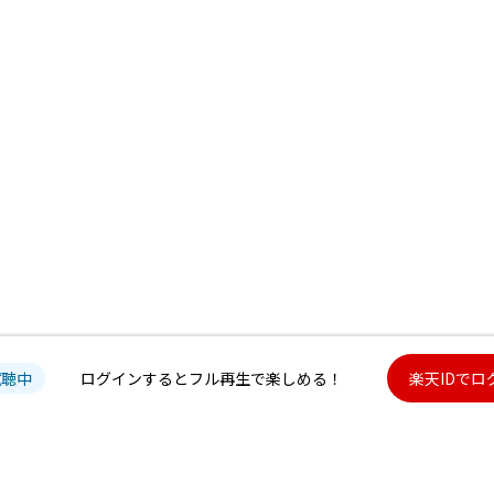
試聴中
ログインするとフル再生で楽しめる！
楽天IDでロ