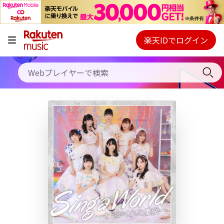
キャンペーン
料金プラン
楽天IDでログイン
Webプレイヤー
使い方
ご契約内容の確認・変更
ヘルプ
初回30日間無料お試し