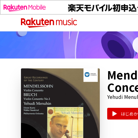
Mende
Conce
Yehudi Menu
はじめか