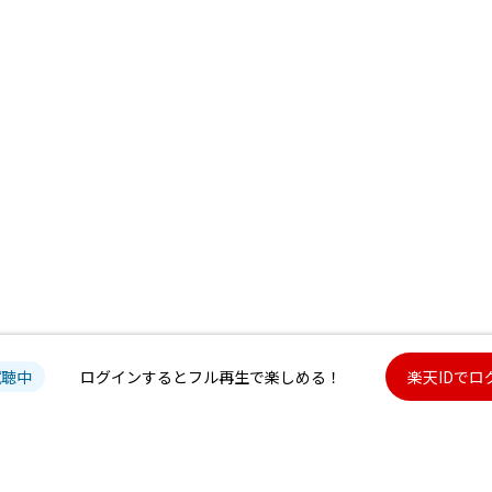
試聴中
ログインするとフル再生で楽しめる！
楽天IDでロ