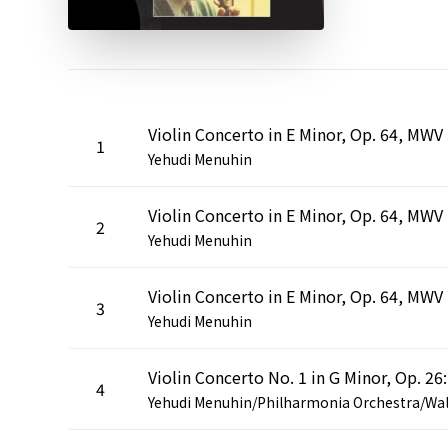
Viol
1
Yehudi Menuhin
Vio
2
Yehudi Menuhin
Violi
3
Yehudi Menuhin
4