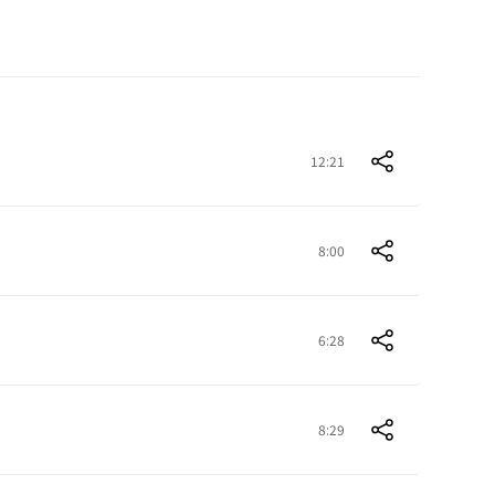
12:21
8:00
6:28
8:29