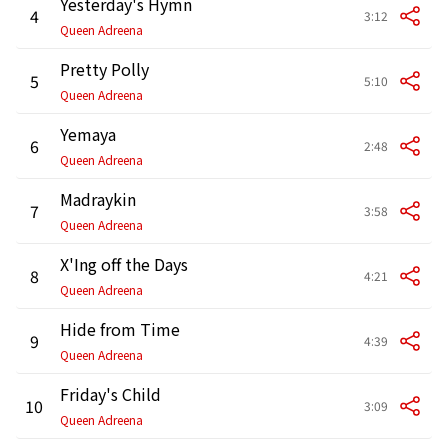
Yesterday's Hymn
4
3:12
Queen Adreena
Pretty Polly
5
5:10
Queen Adreena
Yemaya
6
2:48
Queen Adreena
Madraykin
7
3:58
Queen Adreena
X'Ing off the Days
8
4:21
Queen Adreena
Hide from Time
9
4:39
Queen Adreena
Friday's Child
10
3:09
Queen Adreena