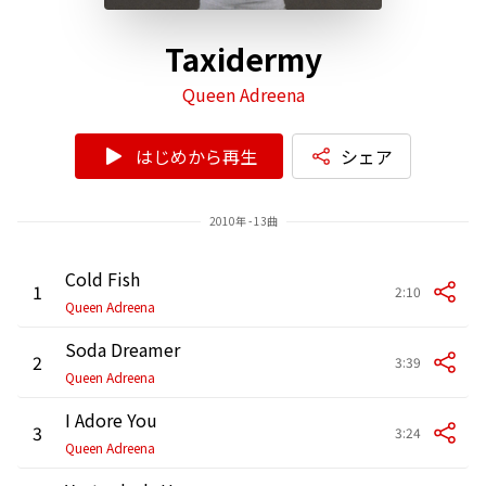
Taxidermy
Queen Adreena
はじめから再生
シェア
2010年 - 13曲
Cold Fish
1
2:10
Queen Adreena
Soda Dreamer
2
3:39
Queen Adreena
I Adore You
3
3:24
Queen Adreena