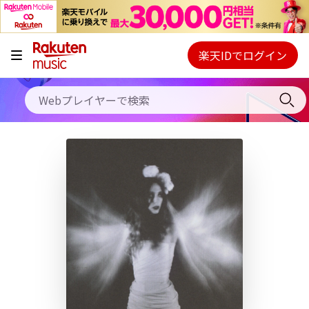
キャンペーン
料金プラン
楽天IDでログイン
Webプレイヤー
使い方
ご契約内容の確認・変更
ヘルプ
初回30日間無料お試し