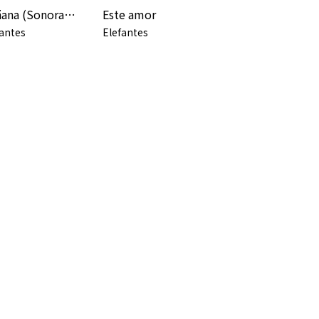
Mañana (Sonorama 2023)
Este amor
fantes
Elefantes