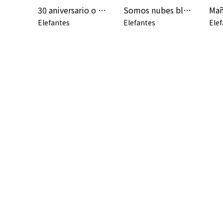
30 aniversario o tratado sobre jardinería
Somos nubes blancas (con Rafa Val, Alberto Cantúa) [Sonorama 2023]
Elefantes
Elefantes
Ele