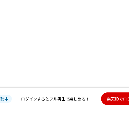
試聴中
ログインするとフル再生で楽しめる！
楽天IDでロ