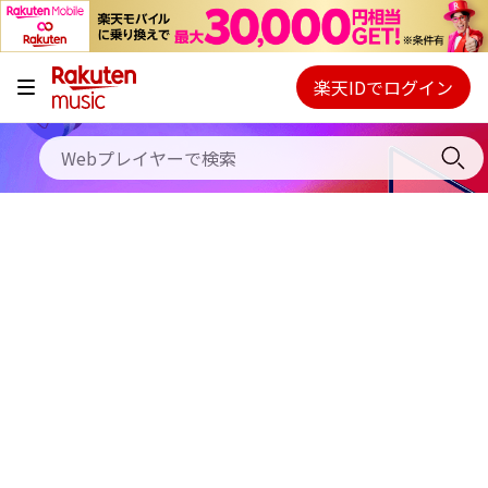
キャンペーン
料金プラン
楽天IDでログイン
Webプレイヤー
使い方
ご契約内容の確認・変更
ヘルプ
初回30日間無料お試し