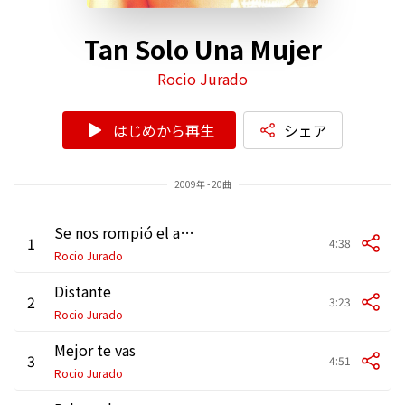
Tan Solo Una Mujer
Rocio Jurado
はじめから再生
シェア
2009年 - 20曲
Se nos rompió el amor
1
4:38
Rocio Jurado
Distante
2
3:23
Rocio Jurado
Mejor te vas
3
4:51
Rocio Jurado