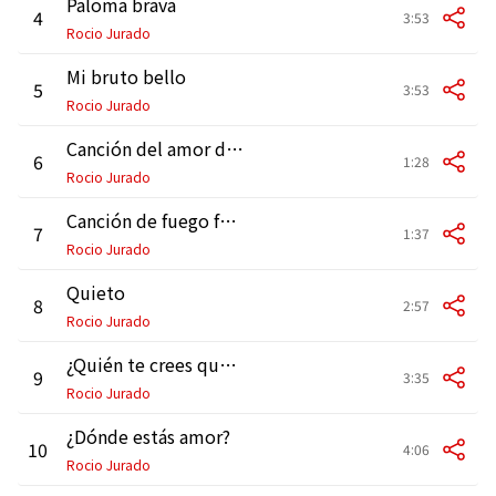
Paloma brava
4
3:53
Rocio Jurado
Mi bruto bello
5
3:53
Rocio Jurado
Canción del amor dolido
6
1:28
Rocio Jurado
Canción de fuego fatuo
7
1:37
Rocio Jurado
Quieto
8
2:57
Rocio Jurado
¿Quién te crees que eres tú?
9
3:35
Rocio Jurado
¿Dónde estás amor?
10
4:06
Rocio Jurado