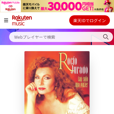
キャンペーン
料金プラン
楽天IDでログイン
Webプレイヤー
使い方
ご契約内容の確認・変更
ヘルプ
初回30日間無料お試し