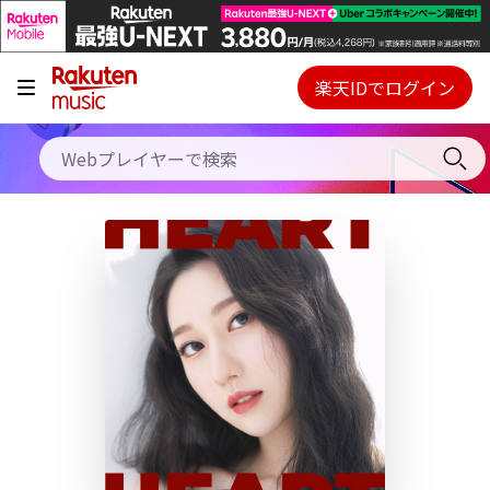
キャンペーン
料金プラン
楽天IDでログイン
Webプレイヤー
使い方
ご契約内容の確認・変更
ヘルプ
初回30日間無料お試し