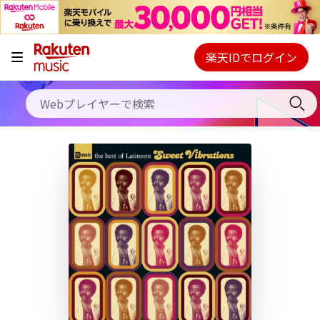
キャンペーン
料金プラン
楽天IDでログイン
Webプレイヤー
使い方
ご契約内容の確認・変更
ヘルプ
初回30日間無料お試し