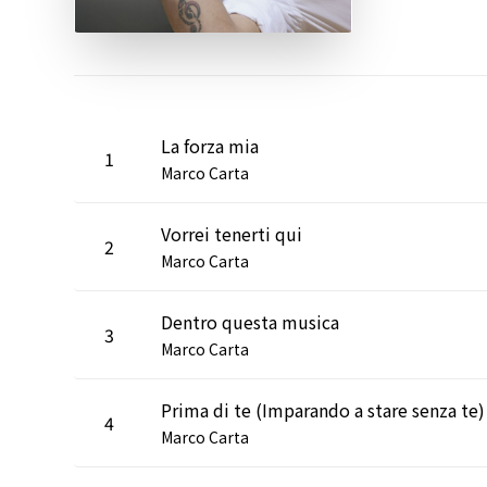
La forza mia
1
Marco Carta
Vorrei tenerti qui
2
Marco Carta
Dentro questa musica
3
Marco Carta
Prima di te (Imparando a stare senza te)
4
Marco Carta