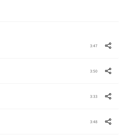
3:47
3:50
3:33
3:48