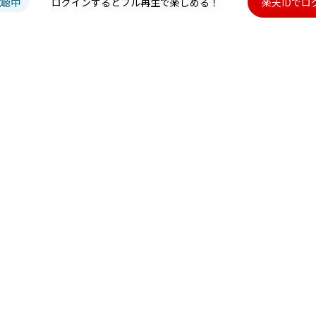
試聴中
ログインするとフル再生で楽しめる！
楽天IDでロ