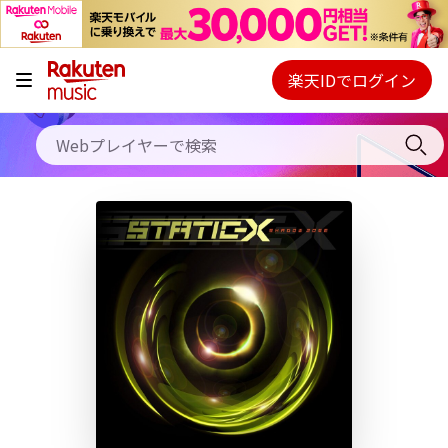
キャンペーン
料金プラン
楽天IDでログイン
Webプレイヤー
使い方
ご契約内容の確認・変更
ヘルプ
初回30日間無料お試し