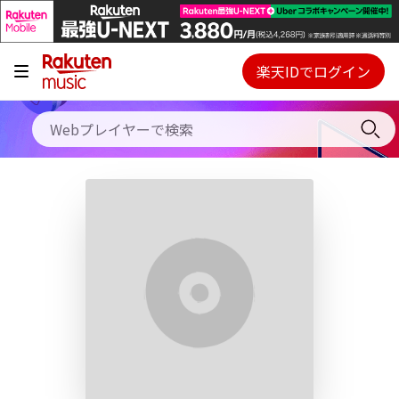
キャンペーン
料金プラン
楽天IDでログイン
Webプレイヤー
使い方
ご契約内容の確認・変更
ヘルプ
初回30日間無料お試し