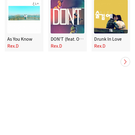
As You Know
DON'T (feat. OVAN & DJ Tiz)
Drunk In Love
Rex.D
Rex.D
Rex.D