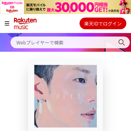
キャンペーン
料金プラン
楽天IDでログイン
Webプレイヤー
使い方
ご契約内容の確認・変更
ヘルプ
初回30日間無料お試し