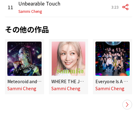
Unbearable Touch
11
3:23
Sammi Cheng
その他の作品
Meteoroid and Earth
WHERE THE JOURNEY STARTED
Everyone Is A Superstar (Promotional Song Of The Movie ”Night King”) [feat. Night King] [Shine For A Moment Version]
Sammi Cheng
Sammi Cheng
Sammi Cheng