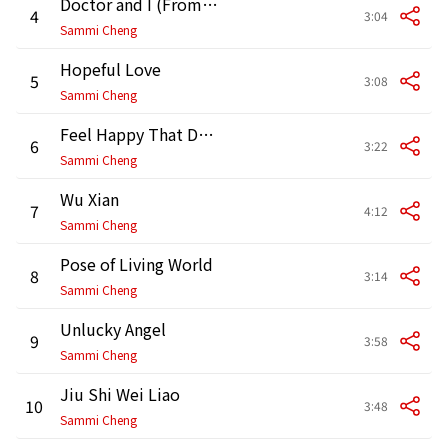
Doctor and I (From "Fighting for Love")
4
3:04
Sammi Cheng
Hopeful Love
5
3:08
Sammi Cheng
Feel Happy That Day? (From "Fighting for Love")
6
3:22
Sammi Cheng
Wu Xian
7
4:12
Sammi Cheng
Pose of Living World
8
3:14
Sammi Cheng
Unlucky Angel
9
3:58
Sammi Cheng
Jiu Shi Wei Liao
10
3:48
Sammi Cheng