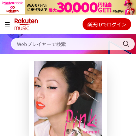
キャンペーン
料金プラン
楽天IDでログイン
Webプレイヤー
使い方
ご契約内容の確認・変更
ヘルプ
初回30日間無料お試し