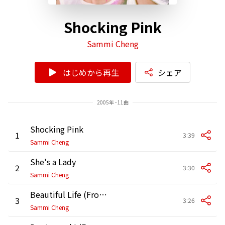
Shocking Pink
Sammi Cheng
はじめから再生
シェア
2005年 - 11曲
Shocking Pink
1
3:39
Sammi Cheng
She's a Lady
2
3:30
Sammi Cheng
Beautiful Life (From "Love on a Diet")
3
3:26
Sammi Cheng