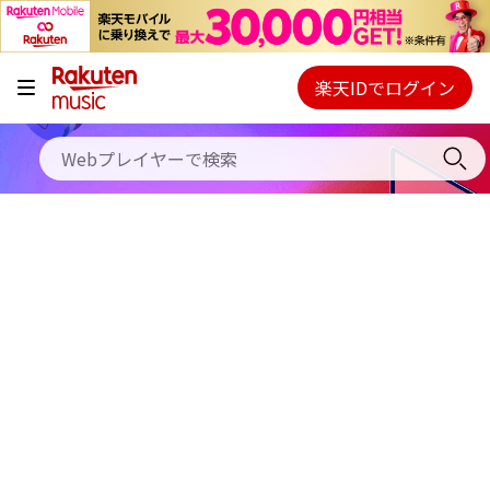
キャンペーン
料金プラン
楽天IDでログイン
Webプレイヤー
使い方
ご契約内容の確認・変更
ヘルプ
初回30日間無料お試し