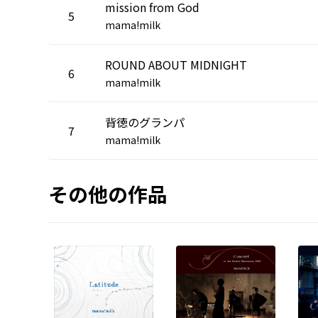
mission from God
5
mama!milk
ROUND ABOUT MIDNIGHT
6
mama!milk
背徳のグランパ
7
mama!milk
その他の作品