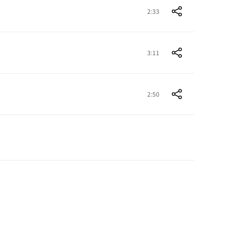
2:33
3:11
2:50