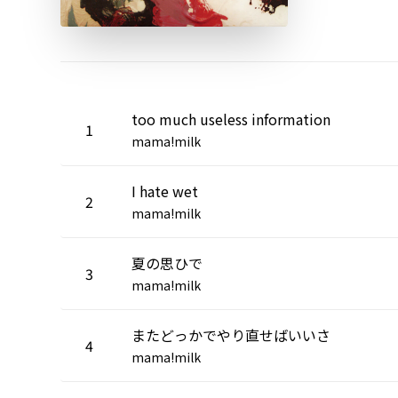
too much useless information
1
mama!milk
I hate wet
2
mama!milk
夏の思ひで
3
mama!milk
またどっかでやり直せばいいさ
4
mama!milk