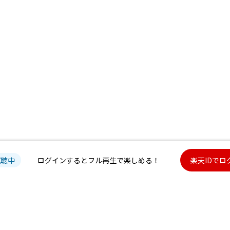
試聴中
ログインするとフル再生で楽しめる！
楽天IDでロ