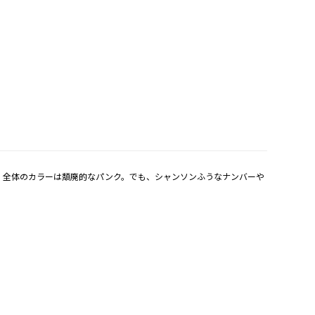
演作。全体のカラーは頽廃的なパンク。でも、シャンソンふうなナンバーや