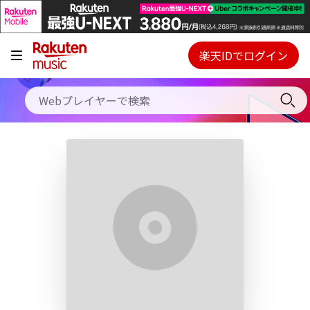
キャンペーン
料金プラン
楽天IDでログイン
Webプレイヤー
使い方
ご契約内容の確認・変更
ヘルプ
初回30日間無料お試し