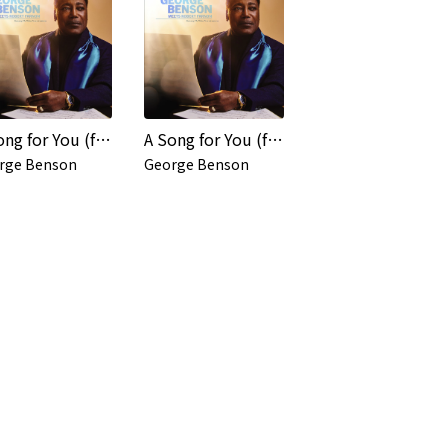
A Song for You (feat. The Robert Farnon Orchestra)
A Song for You (feat. The Robert Farnon Orchestra)
rge Benson
George Benson