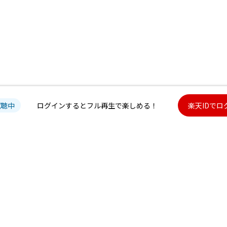
試聴中
ログインするとフル再生で楽しめる！
楽天IDでロ