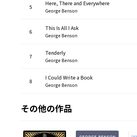
Here, There and Everywhere
5
George Benson
This Is All I Ask
6
George Benson
Tenderly
7
George Benson
I Could Write a Book
8
George Benson
その他の作品