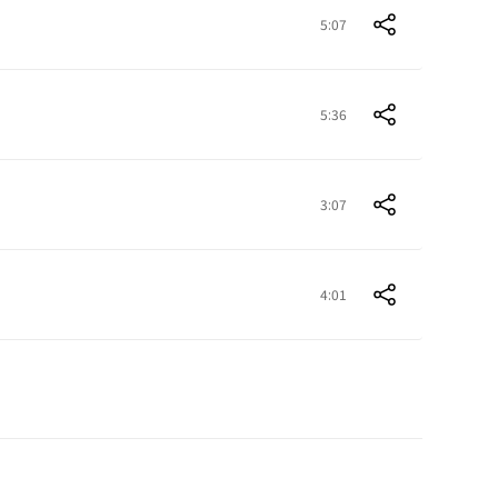
5:07
5:36
3:07
4:01