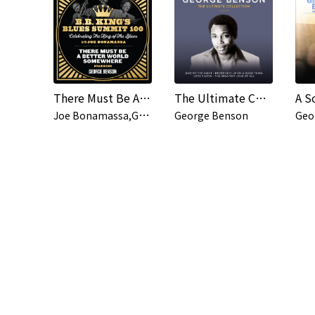
There Must Be A Better World Somewhere
The Ultimate Collection
J
oe Bonamassa,George Benson
George Benson
Geo