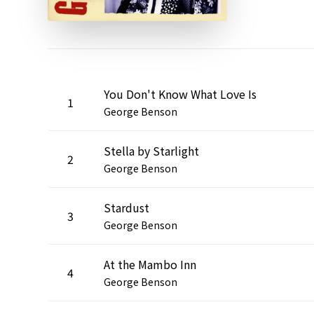
You Don't Know What Love Is
1
George Benson
Stella by Starlight
2
George Benson
Stardust
3
George Benson
At the Mambo Inn
4
George Benson