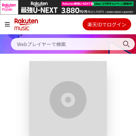
キャンペーン
料金プラン
楽天IDでログイン
Webプレイヤー
使い方
ご契約内容の確認・変更
ヘルプ
初回30日間無料お試し