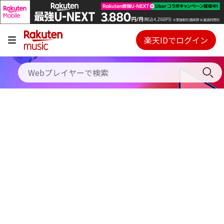
キャンペーン
料金プラン
楽天IDでログイン
Webプレイヤー
使い方
ご契約内容の確認・変更
ヘルプ
初回30日間無料お試し