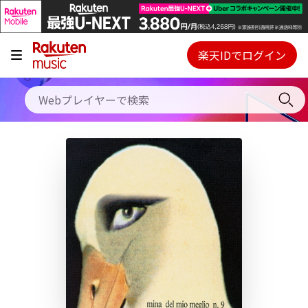
キャンペーン
料金プラン
楽天IDでログイン
Webプレイヤー
使い方
ご契約内容の確認・変更
ヘルプ
初回30日間無料お試し