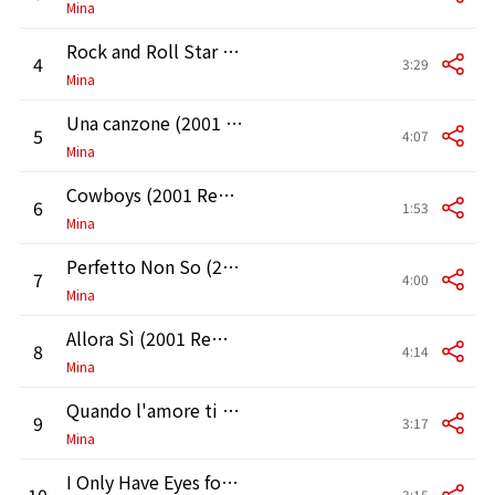
Mina
Rock and Roll Star (2001 Remaster)
4
3:29
Mina
Una canzone (2001 Remaster)
5
4:07
Mina
Cowboys (2001 Remaster)
6
1:53
Mina
Perfetto Non So (2001 Remaster)
7
4:00
Mina
Allora Sì (2001 Remaster)
8
4:14
Mina
Quando l'amore ti tocca (2001 Remaster)
9
3:17
Mina
I Only Have Eyes for You (2001 Remaster)
10
3:15