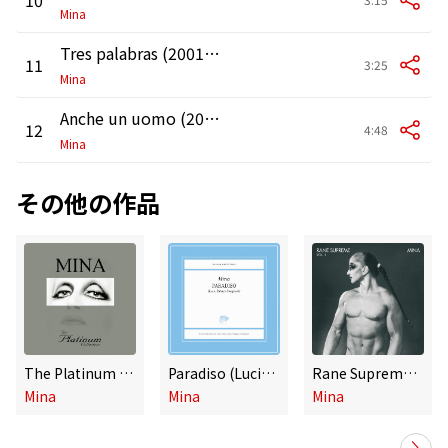
Mina
Tres palabras (2001 Remaster)
11
3:25
Mina
Anche un uomo (2001 Remastered Version)
12
4:48
Mina
その他の作品
The Platinum Collection (2001 Remaster) [Deluxe Edition]
Paradiso (Lucio Battisti Songbook)
Rane Supreme Vol. 1 (Remaster)
Mina
Mina
Mina