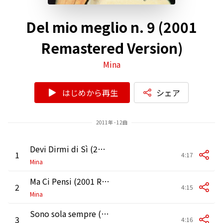
Del mio meglio n. 9 (2001
Remastered Version)
Mina
はじめから再生
シェア
2011年 - 12曲
Devi Dirmi di Sì (2001 Remastered Version)
1
4:17
Mina
Ma Ci Pensi (2001 Remaster)
2
4:15
Mina
Sono sola sempre (2001 Remaster)
3
4:16