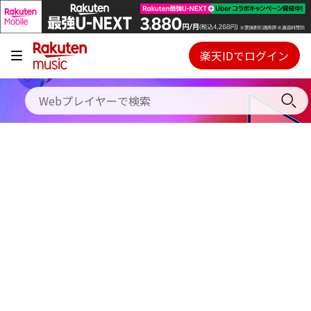
キャンペーン
料金プラン
楽天IDでログイン
Webプレイヤー
使い方
ご契約内容の確認・変更
ヘルプ
初回30日間無料お試し