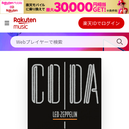
キャンペーン
料金プラン
楽天IDでログイン
Webプレイヤー
使い方
ご契約内容の確認・変更
ヘルプ
初回30日間無料お試し