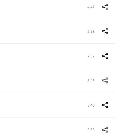
4:47
2:53
2:57
5:45
3:40
3:53