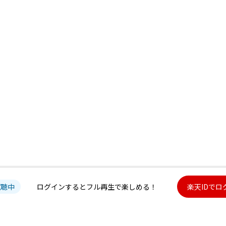
試聴中
ログインするとフル再生で楽しめる！
楽天IDでロ