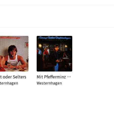
t oder Selters
Mit Pfefferminz bin ich dein Prinz (2000 Remaster)
ternhagen
Westernhagen