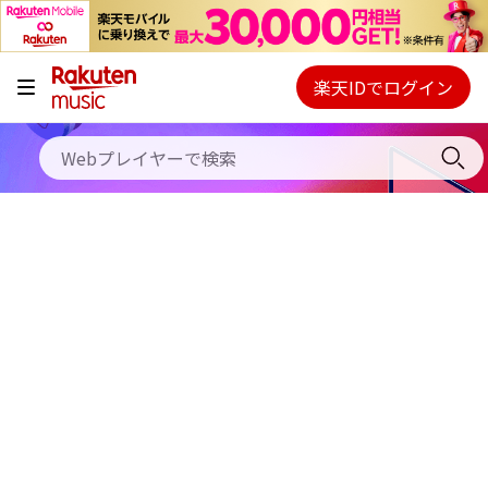
キャンペーン
料金プラン
楽天IDでログイン
Webプレイヤー
使い方
ご契約内容の確認・変更
ヘルプ
初回30日間無料お試し