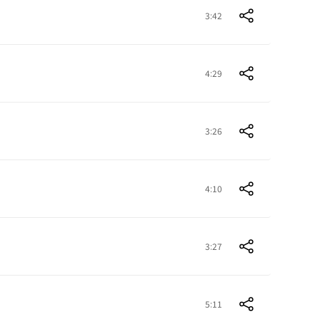
3:42
4:29
3:26
4:10
3:27
5:11