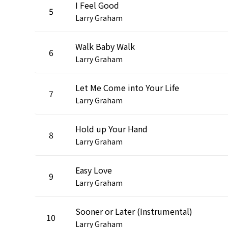
I Feel Good
5
Larry Graham
Walk Baby Walk
6
Larry Graham
Let Me Come into Your Life
7
Larry Graham
Hold up Your Hand
8
Larry Graham
Easy Love
9
Larry Graham
Sooner or Later (Instrumental)
10
Larry Graham