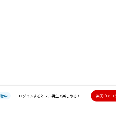
試聴中
ログインするとフル再生で楽しめる！
楽天IDでロ