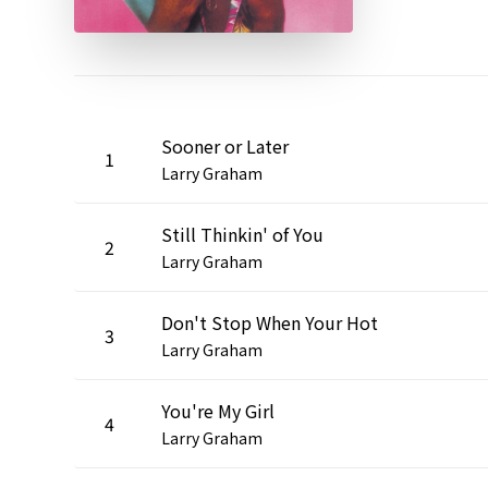
Sooner or Later
1
Larry Graham
Still Thinkin' of You
2
Larry Graham
Don't Stop When Your Hot
3
Larry Graham
You're My Girl
4
Larry Graham