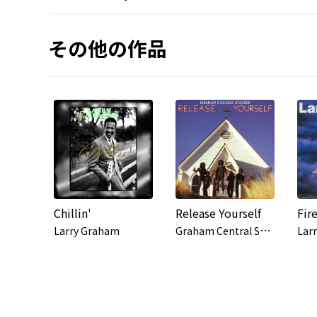
その他の作品
Chillin'
Release Yourself
Fir
G
raham Central Station
Larry Graham
Lar