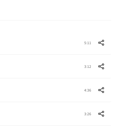
5:11
3:12
4:36
3:26