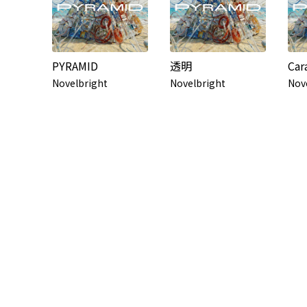
PYRAMID
透明
Car
Novelbright
Novelbright
Nov