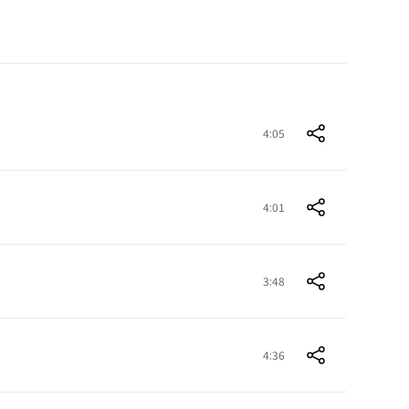
4:05
4:01
3:48
4:36