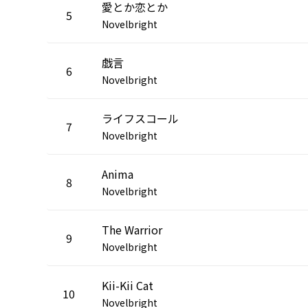
愛とか恋とか
5
Novelbright
戯言
6
Novelbright
ライフスコール
7
Novelbright
Anima
8
Novelbright
The Warrior
9
Novelbright
Kii-Kii Cat
10
Novelbright