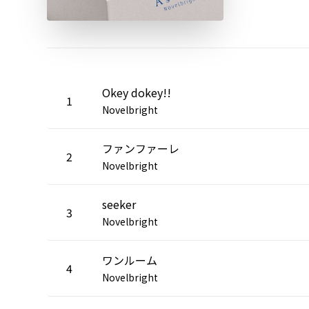
Okey dokey!!
1
Novelbright
ファンファーレ
2
Novelbright
seeker
3
Novelbright
ワンルーム
4
Novelbright