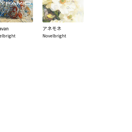
avan
アネモネ
elbright
Novelbright