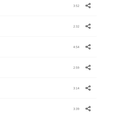
3:52
2:32
4:54
2:59
3:14
3:39