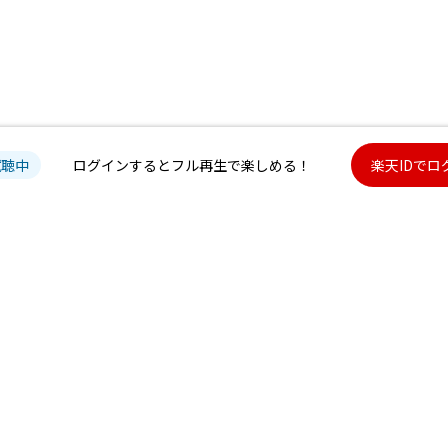
試聴中
ログインするとフル再生で楽しめる！
楽天IDでロ