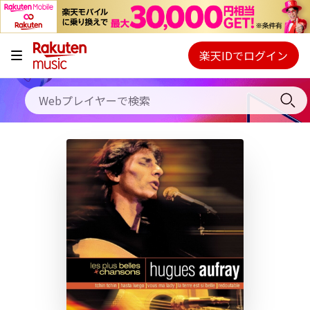
キャンペーン
料金プラン
楽天IDでログイン
Webプレイヤー
使い方
ご契約内容の確認・変更
ヘルプ
初回30日間無料お試し