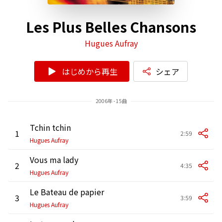
Les Plus Belles Chansons
Hugues Aufray
はじめから再生
シェア
2006年 - 15曲
Tchin tchin
1
2:59
Hugues Aufray
Vous ma lady
2
4:35
Hugues Aufray
Le Bateau de papier
3
3:59
Hugues Aufray