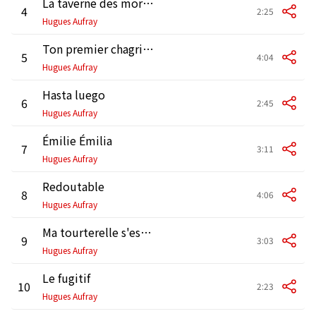
La taverne des morutiers
4
2:25
Hugues Aufray
Ton premier chagrin d'amour
5
4:04
Hugues Aufray
Hasta luego
6
2:45
Hugues Aufray
Émilie Émilia
7
3:11
Hugues Aufray
Redoutable
8
4:06
Hugues Aufray
Ma tourterelle s'est envolée
9
3:03
Hugues Aufray
Le fugitif
10
2:23
Hugues Aufray