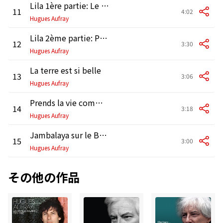
Lila 1ère partie: Le bal au bois du loup
11
4:02
Hugues Aufray
Lila 2ème partie: Perdu dans la forêt
12
3:30
Hugues Aufray
La terre est si belle
13
3:06
Hugues Aufray
Prends la vie comme telle
14
3:18
Hugues Aufray
Jambalaya sur le Bayou
15
3:00
Hugues Aufray
その他の作品