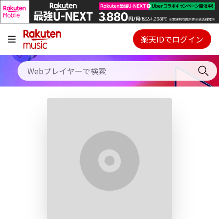
キャンペーン
料金プラン
楽天IDでログイン
Webプレイヤー
使い方
ご契約内容の確認・変更
ヘルプ
初回30日間無料お試し