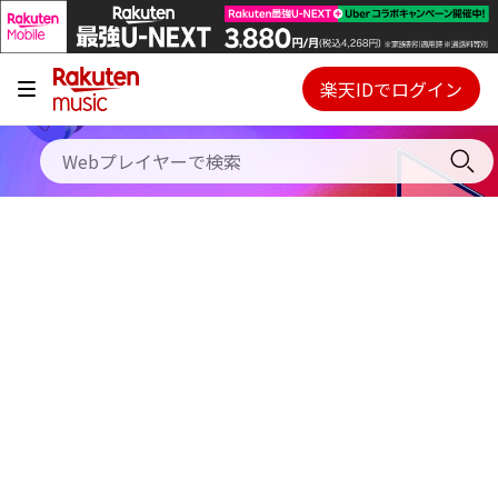
キャンペーン
料金プラン
楽天IDでログイン
Webプレイヤー
使い方
ご契約内容の確認・変更
ヘルプ
初回30日間無料お試し