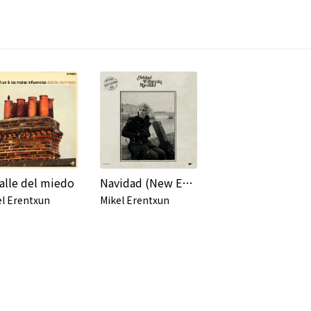
alle del miedo
Navidad (New Edition)
el Erentxun
Mikel Erentxun