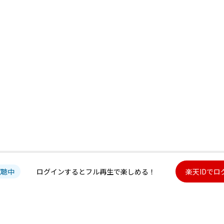
試聴中
ログインするとフル再生で楽しめる！
楽天IDでロ