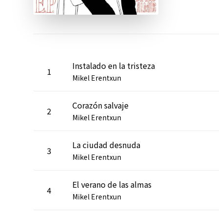
Instalado en la tristeza
1
Mikel Erentxun
Corazón salvaje
2
Mikel Erentxun
La ciudad desnuda
3
Mikel Erentxun
El verano de las almas
4
Mikel Erentxun