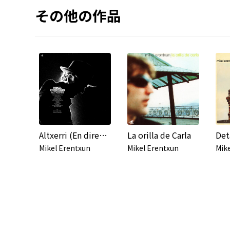
その他の作品
Altxerri (En directo)
La orilla de Carla
Det
Mikel Erentxun
Mikel Erentxun
Mik