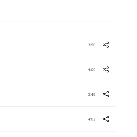
3:50
4:00
3:49
4:03