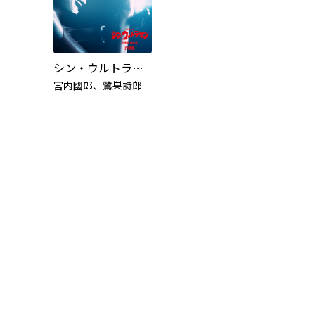
シン・ウルトラマン音楽集 DISC1
宮内國郎、鷺巣詩郎