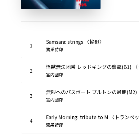
Samsara: strings 〈輪廻〉
1
鷺巣詩郎
怪獣無法地帯 レッ
2
宮内國郎
無限への
3
宮内國郎
4
鷺巣詩郎