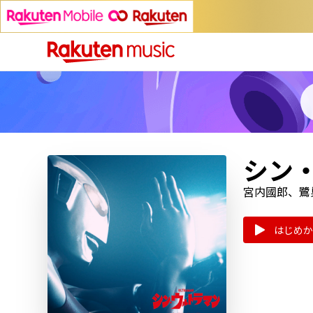
シン・
宮内國郎、鷺
はじめか