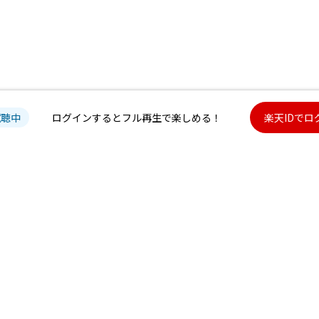
試聴中
ログインするとフル再生で楽しめる！
楽天IDでロ