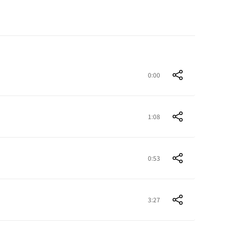
0:00
1:08
0:53
3:27