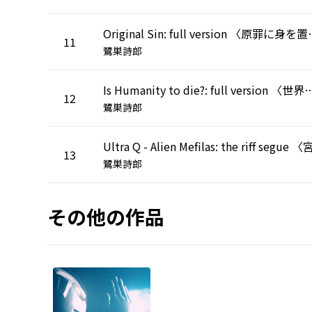
Original Sin: f
11
鷺巣詩郎
Is Humanity to die?: full version
12
鷺巣詩郎
13
鷺巣詩郎
その他の作品