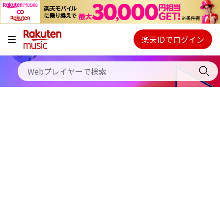
キャンペーン
料金プラン
楽天IDでログイン
Webプレイヤー
使い方
ご契約内容の確認・変更
ヘルプ
初回30日間無料お試し