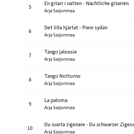
En gitarr i natten - Nächtliche gitarren
5
Arja Saijonmaa
Det lilla hjärtat - Pieni sydän
6
Arja Saijonmaa
Tango jalousie
7
Arja Saijonmaa
Tango Notturno
8
Arja Saijonmaa
La paloma
9
Arja Saijonmaa
Du svarta zigenare - Du schwarzer Zigeu
10
Arja Saijonmaa