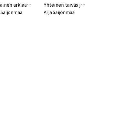
Jokainen arkiaamu
Yhteinen taivas ja maa
a Saijonmaa
Arja Saijonmaa