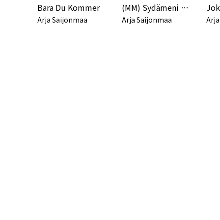
Bara Du Kommer
(MM) Sydämeni savuaa - Kohokohtia 1969 - 1989
Arja Saijonmaa
Arja Saijonmaa
Arj