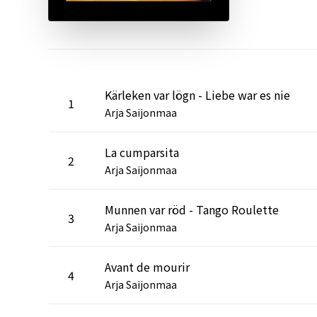
Kärleken var lögn - Liebe war es nie
1
Arja Saijonmaa
La cumparsita
2
Arja Saijonmaa
Munnen var röd - Tango Roulette
3
Arja Saijonmaa
Avant de mourir
4
Arja Saijonmaa