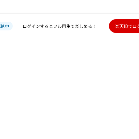
試聴中
ログインするとフル再生で楽しめる！
楽天IDでロ