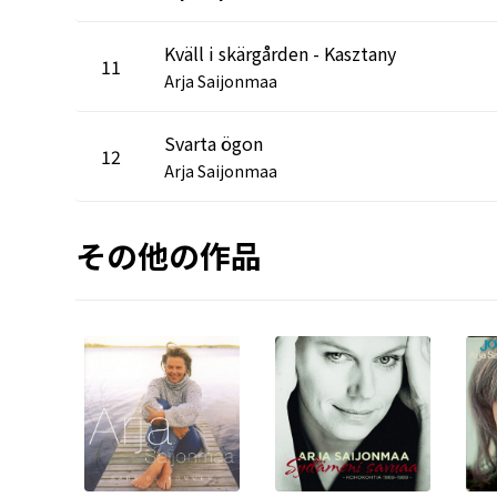
Kväll i skärgården - Kasztany
11
Arja Saijonmaa
Svarta ögon
12
Arja Saijonmaa
その他の作品