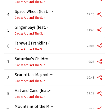
Circles Around The Sun
Space Wheel (feat. Neal Casal)
4
17:26
Circles Around The Sun
Ginger Says (feat. Neal Casal)
5
11:46
Circles Around The Sun
Farewell Franklins (feat. Neal Casal)
6
25:04
Circles Around The Sun
Saturday's Children (feat. Neal Casal)
7
9:25
Circles Around The Sun
Scarlotta's Magnolias (feat. Neal Casal)
8
10:43
Circles Around The Sun
Hat and Cane (feat. Neal Casal)
9
11:29
Circles Around The Sun
Mountains of the Moon (feat. Neal Casal)
10
5:17