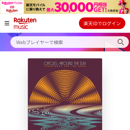
キャンペーン
料金プラン
楽天IDでログイン
Webプレイヤー
使い方
ご契約内容の確認・変更
ヘルプ
初回30日間無料お試し