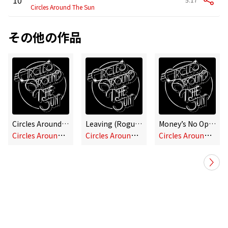
Circles Around The Sun
その他の作品
Circles Around the Sun
Leaving (Rogue Lemon)
Money’s No Option
C
ircles Around the Sun
C
ircles Around the Sun
C
ircles Around the Sun