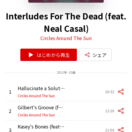
Interludes For The Dead (feat.
Neal Casal)
Circles Around The Sun
はじめから再生
シェア
2015年 - 10曲
Hallucinate a Solution (feat. Neal Casal)
1
20:32
Circles Around The Sun
Gilbert's Groove (feat. Neal Casal)
2
12:20
Circles Around The Sun
Kasey's Bones (feat. Neal Casal) [Edit]
3
21:05