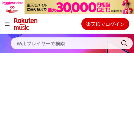
キャンペーン
料金プラン
楽天IDでログイン
Webプレイヤー
使い方
ご契約内容の確認・変更
ヘルプ
初回30日間無料お試し