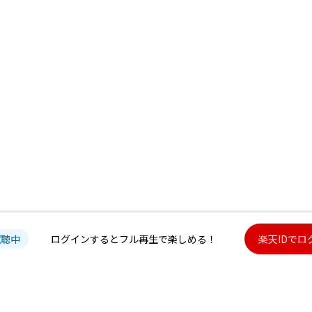
試聴中
ログインするとフル再生で楽しめる！
楽天IDでロ