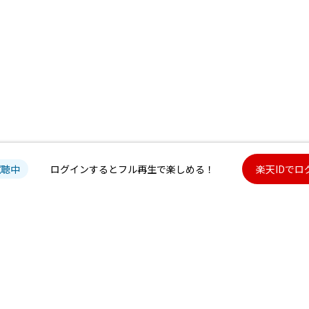
試聴中
ログインするとフル再生で楽しめる！
楽天IDでロ