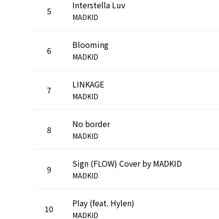
Interstella Luv
5
MADKID
Blooming
6
MADKID
LINKAGE
7
MADKID
No border
8
MADKID
Sign (FLOW) Cover by MADKID
9
MADKID
Play (feat. Hylen)
10
MADKID