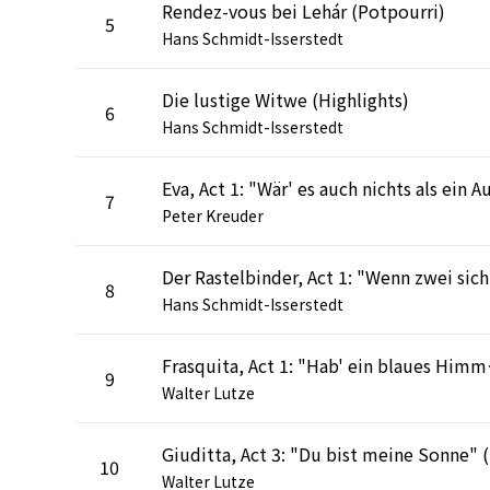
Rendez-vous bei Lehár (Potpourri)
5
Hans Schmidt-Isserstedt
Die lustige Witwe (Highlights)
6
Hans Schmidt-Isserstedt
7
Peter Kreuder
8
Hans Schmidt-Isserstedt
Frasquita,
9
Walter Lutze
Giu
10
Walter Lutze