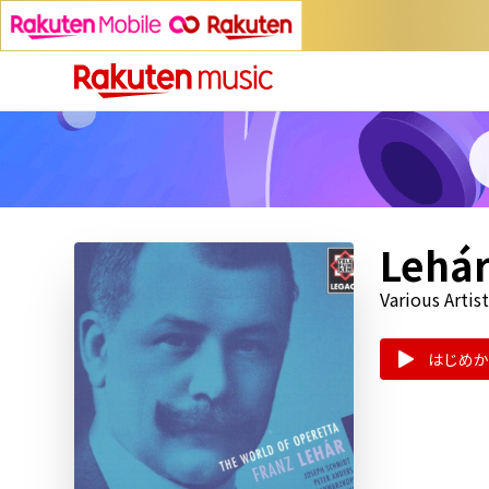
Lehár
Various Artist
はじめか