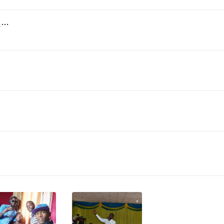
Das Land des Lächelns, Act 2: "Dein ist mein ganzes Herz" (Sou-Chong)