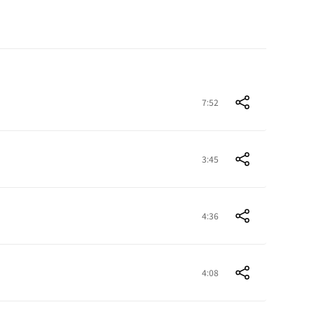
7:52
3:45
4:36
4:08