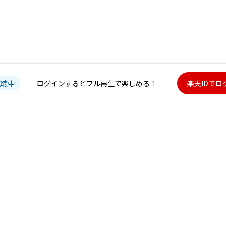
試聴中
ログインするとフル再生で楽しめる！
楽天IDでロ