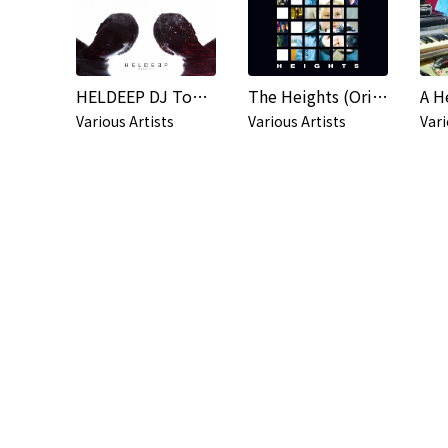
HELDEEP DJ Tools, Pt. 7 - EP
The Heights (Original Soundtrack)
A H
Various Artists
Various Artists
Vari