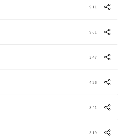
9:11
9:01
3:47
4:26
3:41
3:19