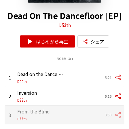
Dead On The Dancefloor [EP]
Dååth
はじめから再生
シェア
2007年 - 3曲
Dead on the Dance Floor (Pyrexia Mix) [Remix]
1
5:21
Dååth
Inversion
2
6:16
Dååth
From the Blind
3
3:50
Dååth