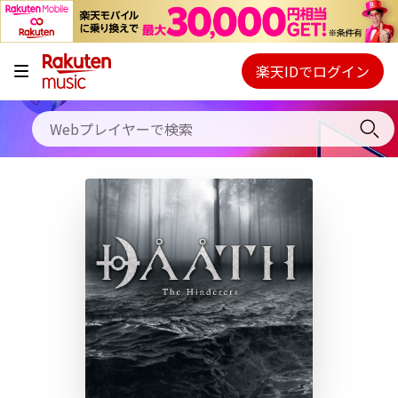
キャンペーン
料金プラン
楽天IDでログイン
Webプレイヤー
使い方
ご契約内容の確認・変更
ヘルプ
初回30日間無料お試し