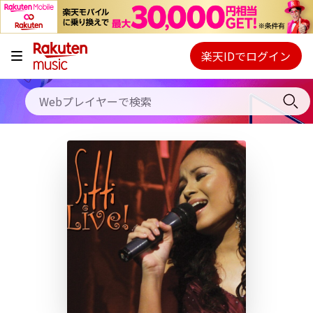
キャンペーン
料金プラン
楽天IDでログイン
Webプレイヤー
使い方
ご契約内容の確認・変更
ヘルプ
初回30日間無料お試し